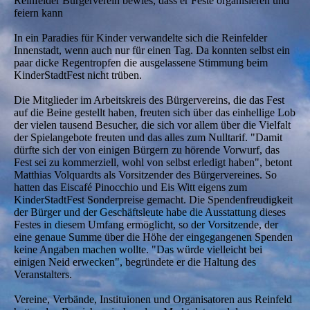
Reinfelder Bürgerverein bewies, dass er Feste organisieren und
feiern kann
In ein Paradies für Kinder verwandelte sich die Reinfelder
Innenstadt, wenn auch nur für einen Tag. Da konnten selbst ein
paar dicke Regentropfen die ausgelassene Stimmung beim
KinderStadtFest nicht trüben.
Die Mitglieder im Arbeitskreis des Bürgervereins, die das Fest
auf die Beine gestellt haben, freuten sich über das einhellige Lob
der vielen tausend Besucher, die sich vor allem über die Vielfalt
der Spielangebote freuten und das alles zum Nulltarif. "Damit
dürfte sich der von einigen Bürgern zu hörende Vorwurf, das
Fest sei zu kommerziell, wohl von selbst erledigt haben", betont
Matthias Volquardts als Vorsitzender des Bürgervereines. So
hatten das Eiscafé Pinocchio und Eis Witt eigens zum
KinderStadtFest Sonderpreise gemacht. Die Spendenfreudigkeit
der Bürger und der Geschäftsleute habe die Ausstattung dieses
Festes in diesem Umfang ermöglicht, so der Vorsitzende, der
eine genaue Summe über die Höhe der eingegangenen Spenden
keine Angaben machen wollte. "Das würde vielleicht bei
einigen Neid erwecken", begründete er die Haltung des
Veranstalters.
Vereine, Verbände, Instituionen und Organisatoren aus Reinfeld