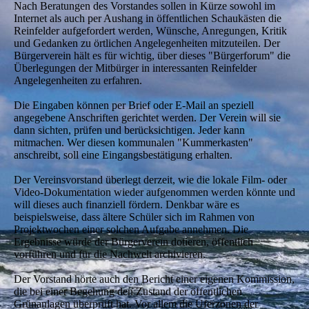
Nach Beratungen des Vorstandes sollen in Kürze sowohl im
Internet als auch per Aushang in öffentlichen Schaukästen die
Reinfelder aufgefordert werden, Wünsche, Anregungen, Kritik
und Gedanken zu örtlichen Angelegenheiten mitzuteilen. Der
Bürgerverein hält es für wichtig, über dieses "Bürgerforum" die
Überlegungen der Mitbürger in interessanten Reinfelder
Angelegenheiten zu erfahren.
Die Eingaben können per Brief oder E-Mail an speziell
angegebene Anschriften gerichtet werden. Der Verein will sie
dann sichten, prüfen und berücksichtigen. Jeder kann
mitmachen. Wer diesen kommunalen "Kummerkasten"
anschreibt, soll eine Eingangsbestätigung erhalten.
Der Vereinsvorstand überlegt derzeit, wie die lokale Film- oder
Video-Dokumentation wieder aufgenommen werden könnte und
will dieses auch finanziell fördern. Denkbar wäre es
beispielsweise, dass ältere Schüler sich im Rahmen von
Projektwochen einer solchen Aufgabe annehmen. Die
Ergebnisse würde der Bürgerverein dotieren, öffentlich
vorführen und für die Nachwelt archivieren.
Der Vorstand hörte auch den Bericht einer eigenen Kommission,
die bei einer Begehung den Zustand der öffentlichen
Grünanlagen überprüft hat. Vor allem die Uferzonen der