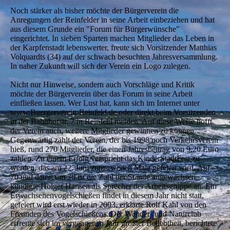
Noch stärker als bisher möchte der Bürgerverein die
Anregungen der Reinfelder in seine Arbeit einbeziehen und hat
aus diesem Grunde ein "Forum für Bürgerwünsche"
eingerichtet. In sieben Sparten machen Mitglieder das Leben in
der Karpfenstadt lebenswerter, freute sich Vorsitzender Matthias
Volquardts (34) auf der schwach besuchten Jahresversammlung.
In naher Zukunft will sich der Verein ein Logo zulegen.
Nicht nur Hinweise, sondern auch Vorschläge und Kritik
möchte der Bürgerverein über das Forum in seine Arbeit
einfließen lassen. Wer Lust hat, kann sich im Internet unter
www.Buergerverein-Reinfeld.de oder direkt beim Vorsitzenden
in der Bahnhofstr. 7 in Reinfeld melden. Auf diese Weise hofft
der Verein auch, weitere Mitglieder gewinnen zu können.
Gegenwärtig zählt der Verein, der bis 1998 noch Verkehrsverein
hieß, rund 270 Mitglieder, die einen Jahresbeitrag von 9,20 Euro
zahlen. Zu einem Erfolg verspricht das KinderStadtFest zu
werden, das am 22. Juni zum zweiten Male gefeiert wird. Auf
70 und damit um 30 ist die Zahl der Stände angewachsen,
kündigte Holger Hansen als Sprecher der Arbeitsgruppe an. Ein
Erwachsenenvogelschießen findet in diesem Jahr nicht statt,
gefeiert wird erst wieder in 2003, erklärte Rolf Kahl von den
Freunden des Vogelschießens. Der Wander- und Naturclub
erfreute sich im vergangenen Jahr größter Beliebtheit, berichtete