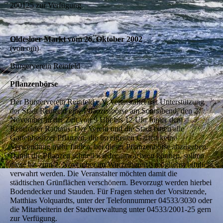
200125 zur Verfügung.
Oldesloer Markt vom 26. Oktober 2002
(von om)
Bürgerverein Reinfeld
Pflanzenbörse
Der Bürgerverein Reinfeld e.V. veranstaltet mit Unterstützung
der Stadt Reinfeld eine Pflanzenbörse am Sonnabend, den 2.
November in der Zeit von 9 Uhr bis 12 Uhr hinter dem
Reinfelder Rathaus. Der Verein und die Stadt bitten alle
Gartenbesitzer Pflanzen, die im eigenen Garten keine
Verwendung mehr finden, bei dieser Pflanzenbörse abzugeben.
Damit die Pflanzen schnell wieder anwachsen können, sollten
diese bis zum 2. November im Wurzelbereich möglichst luftdicht
verwahrt werden. Die Veranstalter möchten damit die
städtischen Grünflächen verschönern. Bevorzugt werden hierbei
Bodendecker und Stauden. Für Fragen stehen der Vorsitzende,
Matthias Volquardts, unter der Telefonnummer 04533/3030 oder
die Mitarbeiterin der Stadtverwaltung unter 04533/2001-25 gern
zur Verfügung.