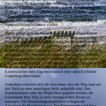
Hier können die Reinfelder ihre Wünsche, Anregungen und
Kritik zu Reinfelder Angelegenheiten äußern. Der Bürgerverein
nimmt sich dieser Wünsche an und versucht den Betroffenen zu
helfen beziehungsweise leitet die Wünsche an die zuständigen
Stellen weiter. Nunmehr sind die ersten Anregungen in der
Vorstandssitzung behandelt worden.
Hierzu gehört auch der Wunsch von einem Anwohnerehepaar
vom Neuhöfer Teich, das möchte, dass der Teich auch in den
Wintermonaten mit Wasser gefüllt wird. Weiter heißt es in dem
Text: "Es ist sowohl für die Anwohner als auch für die
Spaziergänger eine Zumutung, auf ein großes, dunkles Teichbett
zu schauen." Die Anwohner vermuten, dass durch das fehlende
Wasser auch die Wasservögel vertrieben werden und die Natur
auch im Winter gepflegt werden müsste. Aus ihrer Sicht kann es
nicht sein, dass die wirtschaftlichen Interessen der
Karpfenzüchter dem Allgemeinwunsch einer optisch schönen
Umgebung überwiegen.
Außerdem wünschen sich die Anwohner, dass der Weg rund um
den Teich an einer matschigen Stelle aufgefüllt wird. Den
Hundebesitzern sollte die Möglichkeit gegeben werden, die
Exkremente ihrer Tiere in dafür bereitgestellten Boxen zu
entsorgen. Als Finanzierungsmöglichkeit schlagen die
Anwohner die Hundesteuer vor. Der Bürgerverein wird diese