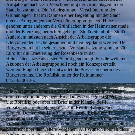
Aufgabe gemacht, zur Verschönerung der Grünanlagen in der
Stadt beizutragen. Die Arbeitsgruppe "Verschönerung der
Grünanlagen" hat im Rahmen einer Begehung mit der Stadt
diverse Anregungen zur Verschönerung vorgelegt. Hierzu
gehören unter anderem die Grünflächen in der Heimstättenstraße
und der Kreuzungsbereich Segeberger Straße/Steinhöfer Straße.
Außerdem müssten nach Ansicht der Arbeitsgruppe die
Uferzonen der Teiche gesäubert und neu bepflanzt werden. Der
Bürgerverein hat in seiner letzten Vorstandssitzung spontan 300
Euro für die Erneuerung der Rosenbeete in der
Heimstättenstraße als ersten Schritt genehmigt. Für die weiteren
Aktionen der Arbeitsgruppe soll noch ein Konzept erstellt
werden. Fragen hierzu beantwortet die Pressesprecherin des
Bürgervereins, Ute Rofallski unter der Rufnummer
04533/200136.
Die Anregungen können entweder direkt über die Internetseite
durch eine dort angegebene Emailadresse der Pressesprecherin
Ute Rofallski oder aber als Brief in der Kanzlei des 1.
Vorsitzenden in der Bahnhofstr. 7 in Reinfeld abgegeben
werden. Der Vorstand hofft auf eine große Resonanz. Die
Anregungen usw. werden dann jeweils auf den Sitzungen des
Vorstandes diskutiert. Die Absender erhalten auf jeden Fall eine
Nachricht über das weitere Vorgehen. Auf Wunsch können diese
Anregungen auch anonym beraten werden.