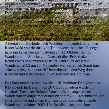
Mitglied aufgenommen. 29 Teilnehmer trafen sich am 6. Juli im
Schwanenstieg, um einen geselligen Nachmittag zu verbringen.
Der sechste Termin war wieder Wandertag. Die
Naturschutzgebiete, Moore und Wälder um Bad Bramstedt
wurden von 29 Wanderern durchstreift, die sich bei einer
zünftigen Einkehr am Ortsrand für den Rückweg stärkten.
Erstmalig hat der Club am 1. September eine Wanderstrecke
wiederholt. Diese seinerzeitige "Regentour" 2000 durchs
Alstertal von Kayhude nach Wohldorf und zurück durch den
Rader Wald war diesmal von Traumwetter begleitet. Dagegen
hatte ein kalter feuchter Ostwind am 13. Oktober den 35
Wanderern die Strecke von Neustadt über Pelzerhaken und
Rettin etwas ungemütlich gestaltet. Und auch der letzte
Wandertag 2002 am 17. November war verregnet. Somit traten
seinerzeit insgesamt nur elf Unverdrossene den Weg durch
Reinfeld und Benstaben zum Wasserwerk in Barnitz an.
Das Saisonende ist mittlerweile auch Tradition: Der Abschluss-
Klönabend. Im Beisein von 20 Clubmitgliedern wurde im
Gasthof "Forsthaus Bolande" nochmals die abgelaufene
Wandersaison aufgearbeitet und Pläne für 2003 geschmiedet. Mt
einer Urkunde und einem Blumenstrauß wurde die eifrigste
Wanderin des Jahres 2002, Ute Rofallski, ausgezeichnet.